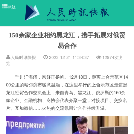
导航
150余家企业相约黑龙江，携手拓展对俄贸
易合作
人民时讯快报
2023-12-21 11:34:37
12974次浏
览
千川汇海阔，风好正扬帆。12月18日，距离上合示范区14
00公里的哈尔滨市暖意融融，在这里举行的上合示范区走进黑
龙江经贸合作交流会上，来自青岛、黑龙江、俄罗斯的150余
家企业、金融机构、商协会代表齐聚一堂，对接项目、交换名
片、互加微信……火热的交流氛围让合作持续升温。