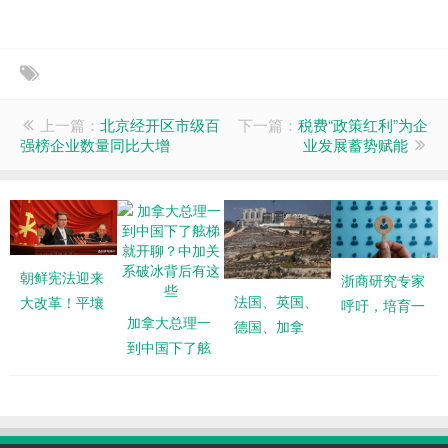
上一篇：
北京经开区市级百
下一篇：
税费“政策红利”为企
强榜企业数量同比大增
业发展蓄势赋能
朝鲜宪法迎来
浙商研究专家
法国、英国、
大改革！平壤
呼吁，培育一
加拿大总理一
德国、加拿
坚持了78年的
批兼具技术和
到中国下了舷
大、日本等14
道路，要被金
市场素养的科
梯就开聊？中
国发表联合声
正恩亲手
技型企业
加关系破冰背
明
后有这些