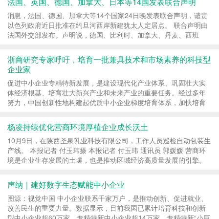
法国、英国、德国、加拿大、日本等14国发表联合声明
消息，法国、德国、加拿大等14个国家24日晚发表联合声明，谴责
以色列政府近日批准在约旦河西岸新建犹太人定居点。 联合声明由
法国外交部发布。声明说，德国、比利时、加拿大、丹麦、西班
牙、法国、意大利、爱尔兰、冰岛、日本、马耳他...
浙商研究专家呼吁，培育一批兼具技术和市场素养的科技型
企业家
促进中小企业专精特新发展，是建设现代化产业体系、巩固壮大实
体经济根基、培育壮大新兴产业和未来产业的重要任务。经过多年
努力，中国创新性地构建起优质中小企业梯度培育体系，加快培育
以“创新型中小企业—专精特新中小企业—专精...
杨凌持续优化营商环境厚植企业成长沃土
10月9日，在陕西圣泉乳业科技有限公司，工作人员巡检自动包装生
产线。 本报记者 付玉玮摄 本报记者 付玉玮 通讯员 郭媛媛 营商环
境是企业生存发展的土壤，也是推动区域经济高质量发展的引擎。
今年以来，杨凌示范区深化全省“三个年”活动...
声纳｜建好数字生态赋能中小企业
图源：视觉中国 中小企业联系千家万户，是推动创新、促进就业、
改善民生的重要力量。数据显示，目前我国已累计培育科技和创新
型中小企业超60万家，专精特新中小企业超14万家，专精特新“小巨