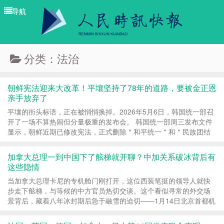
导航
导航
分类：法治
朝鲜宪法迎来大改革！平壤坚持了78年的道路，要被金正恩
亲手放弃了
平壤的街头标语，正在被悄悄换掉。2026年5月6日，韩国统一部召
开了一场不算热闹但分量极重的发布会。 韩国统一部周三发布文件
显示，朝鲜近期已修改宪法，正式删除＂和平统一＂和＂民族团结
＂等有关统一的表述，但未有将韩国界定为主要敌...
加拿大总理一到中国下了舷梯就开聊？中加关系破冰背后有
这些隐情
当加拿大总理卡尼的专机舱门刚打开，这位西装笔挺的领导人就快
步走下舷梯，与等候的中方官员热切交谈。这个看似寻常的外交场
景背后，藏着八年冰封期后急于融雪的迫切——1月14日北京首都机
场的寒风中，卡尼用行动诠释了什么叫时间就是...