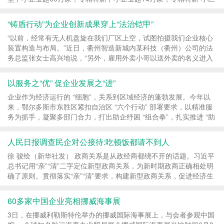
人”企业1.46万家。同时，中小企业的数字化转...
“铸盾行动”为企业创新成果穿上“法治铠甲”
“以前，经常有无人机盘旋在我们厂区上空，试图拍摄我们企业核心
装置构造与布局。”近日，衢州智造新城内某科技（衢州）公司的法
务总监张女士高兴地说，“另外，雇用外卖小哥以送外卖的名义进入
公司内部拍摄、安排商业间谍入职公司，...
以服务之“优” 促企业发展之“进”
企业作为经济运行的 “细胞”，关系到区域经济的蓬勃发展。今年以
来，鄂尔多斯市东胜区紧扣自治区 “六个行动” 部署要求，以精准服
务为抓手，凝聚多部门合力，打出助企纾困 “组合拳”，扎实推进 “助
企行动” 走深走实。 作为一家集研...
人民日报调查民企对公接待:吃顿饭都请不到人
徐 骏绘（新华社发） 政商关系是从政经商都绕不开的话题。习近平
总书记用“亲”“清”二字定位新型政商关系，为新时期政商正确相处明
确了原则。贯彻落实“亲”“清”要求，构建新型政商关系，促进经济生
态净化，需要政商两方面凝聚共...
60多家中国企业亮相挪威海事展
3日，在挪威利勒斯特伦举办的挪威国际海事展上，与会者参观中国