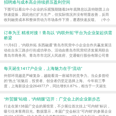
招聘难与成本高企持续挤压盈利空间
下图可以看出中小企业的乐观预期随着24年底降息以及特朗普上台
快速提振，因此他们扩大生产，但实际情况并没有明显改善，反而
收到融资成本和整体劳动力市场条件下滑，遭遇快速反噬。 （中小
企业乐观指数预期与实际对比图） 资本支出超预...
订单为王 精准对接！青岛以 “内联外拓”平台为企业架起供需
桥梁
11月6日，“内联外拓 东西融通”青岛市民营中小企业合作共赢发展活
动在台东三路步行街成功举办。活动由青岛市民营经济发展局联合
青岛市商务局、青岛市市北区人民政府、交通银行股份有限公司青
岛分行主办，中国-上海合作组织地方经贸合...
每天诞生1417户企业，上海魅力在于“流动”
外部环境越是严峻复杂，越能看清一座城市的竞争力。当众多曾经
的“热土”祛魅后，投资者、创业者仍坚定选择上海。 今年前三季
度，上海新设企业264977户，同比增长0.87%，相当于一天诞生
1417户企业。以累计企业数量计，上海每1000人拥有119户...
“外贸腿”站稳，“内销腿”迈开：广交会上的企业新步态
行走在第138届广交会的展馆里，不少展位首次挂上“可内销”标识，
吸引往来客商目光。数据显示，本届广交会标注“可内销”的参展企业