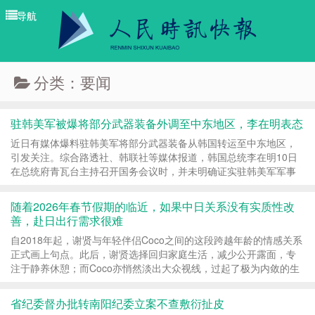
导航
导航
分类：要闻
驻韩美军被爆将部分武器装备外调至中东地区，李在明表态
近日有媒体爆料驻韩美军将部分武器装备从韩国转运至中东地区，
引发关注。综合路透社、韩联社等媒体报道，韩国总统李在明10日
在总统府青瓦台主持召开国务会议时，并未明确证实驻韩美军军事
资产可能转移或重新部署的问题，但他同时表示...
随着2026年春节假期的临近，如果中日关系没有实质性改
善，赴日出行需求很难
自2018年起，谢贤与年轻伴侣Coco之间的这段跨越年龄的情感关系
正式画上句点。此后，谢贤选择回归家庭生活，减少公开露面，专
注于静养休憩；而Coco亦悄然淡出大众视线，过起了极为内敛的生
活。坊间曾流传一种说法：四哥谢贤向Coco支付了20...
省纪委督办批转南阳纪委立案不查敷衍扯皮