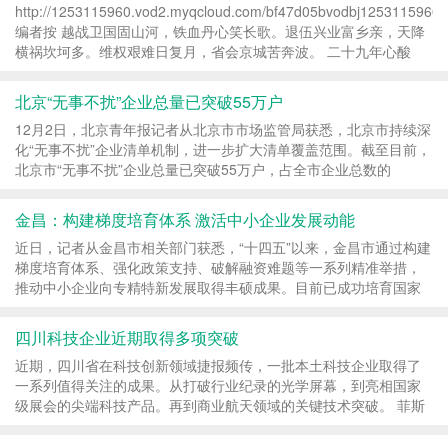
http://1253115960.vod2.myqcloud.com/bf47d05bvodbj125311596
编者按 越战卫国固山河，铁血丹心笑长歌。退伍兴业富乡亲，天降
横祸坎坷多。维权艰难日复月，省会京城苦奔波。 二十九年心酸
泪，未曾开言泪先落。范长发，又...
北京“无事不扰”企业总量已突破55万户
12月2日，北京青年报记者从北京市市场监管局获悉，北京市持续深
化“无事不扰”企业清单机制，进一步扩大清单覆盖范围。截至目前，
北京市“无事不扰”企业总量已突破55万户，占全市企业总数的
23.3%。 作为信用激励的重要载体，“无事不扰...
金昌：构建梯度培育体系 激活中小企业发展动能
近日，记者从金昌市相关部门获悉，“十四五”以来，金昌市通过构建
梯度培育体系、强化政策支持、破解融资难题等一系列精准举措，
推动中小企业向专精特新发展取得丰硕成果。目前已成功培育国家
级专精特新“小巨人”企业5家、省级专精特...
四川科技企业近期取得多项突破
近期，四川省在科技创新领域捷报频传，一批本土科技企业取得了
一系列值得关注的成果。从打破行业纪录的光学屏幕，到亮相国家
级展会的尖端科技产品。再到商业航天领域的关键技术突破。 菲斯
特科技：150英寸菲涅尔光学屏订单火爆，引领全...