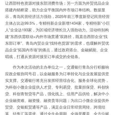
让西部特色资源对接东部消费市场；另一方面为外贸优品企业
搭建内销桥梁，助力企业平衡国内外市场订单结构。数据显
示，青岛民营经济活力强劲，2025年前三季度新登记民营经营
主体占比达99.5%，专精特新企业新增1434家，专精特新“小巨
人”企业达193家，为区域经济增长注入强劲动力。活动特别构
建“东西供需联动+内外市场贯通”双路径，既直击西部企业“找
东部订单”、青岛内贸企业“找特色货源”的需求，也缓解外贸优
品企业“拓国内市场”的痛点，通过政府搭台、金融赋能、企业
唱戏，打通从资源对接至订单成交的全链条。
作为本次活动的主办单位之一，交通银行青岛分行积极响
应政企银协同号召，以金融服务为订单转化与企业发展提供坚
实支撑。交通银行将充分发挥经营综合化、服务全球化优势，
为科创小微企业提供人才贷、专利易贷、批量担保贷、科创快
贷、科创青智贷等产品，强化线上、信用产品供给，解决中小
企业融资难、融资慢、融资贵等问题；为出口小微企业提供外
贸贷、交银航贸通等产品，满足企业日常经营周转、跨境结
算、结售汇等需求。通过全生命周期、全场景覆盖、全方位赋