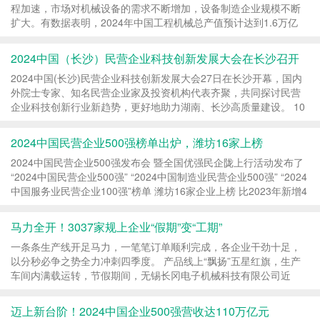
程加速，市场对机械设备的需求不断增加，设备制造企业规模不断
扩大。有数据表明，2024年中国工程机械总产值预计达到1.6万亿
元，同比增长8.6%，智能工厂市场规模也有望从2023年...
2024中国（长沙）民营企业科技创新发展大会在长沙召开
2024中国(长沙)民营企业科技创新发展大会27日在长沙开幕，国内
外院士专家、知名民营企业家及投资机构代表齐聚，共同探讨民营
企业科技创新行业新趋势，更好地助力湖南、长沙高质量建设。 10
月27日，2024中国(长沙)民营企业科技创新发展大会在...
2024中国民营企业500强榜单出炉，潍坊16家上榜
2024中国民营企业500强发布会 暨全国优强民企陇上行活动发布了
“2024中国民营企业500强” “2024中国制造业民营企业500强” “2024
中国服务业民营企业100强”榜单 潍坊16家企业上榜 比2023年新增4
家 潍坊上榜2024中国民营企业500强名单 （6家） 1.弘润...
马力全开！3037家规上企业“假期”变“工期”
一条条生产线开足马力，一笔笔订单顺利完成，各企业干劲十足，
以分秒必争之势全力冲刺四季度。 产品线上“飘扬”五星红旗，生产
车间内满载运转，节假期间，无锡长冈电子机械科技有限公司近
70%的员工正常在岗赶制订单，机器轰鸣声与销售...
迈上新台阶！2024中国企业500强营收达110万亿元