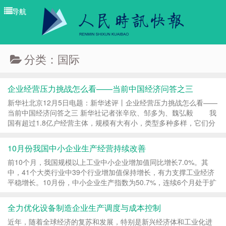
导航
导航
分类：国际
企业经营压力挑战怎么看——当前中国经济问答之三
新华社北京12月5日电题：新华述评丨企业经营压力挑战怎么看——
当前中国经济问答之三 新华社记者张辛欣、邹多为、魏弘毅 我
国有超过1.8亿户经营主体，规模有大有小，类型多种多样，它们分
布在千行百业，是市场经济的微观基础，也是...
10月份我国中小企业生产经营持续改善
前10个月，我国规模以上工业中小企业增加值同比增长7.0%。其
中，41个大类行业中39个行业增加值保持增长，有力支撑工业经济
平稳增长。10月份，中小企业生产指数为50.7%，连续6个月处于扩
张区间。 从销售情况看，10月份，国内市场纺织服装、粮...
全力优化设备制造企业生产调度与成本控制
近年，随着全球经济的复苏和发展，特别是新兴经济体和工业化进