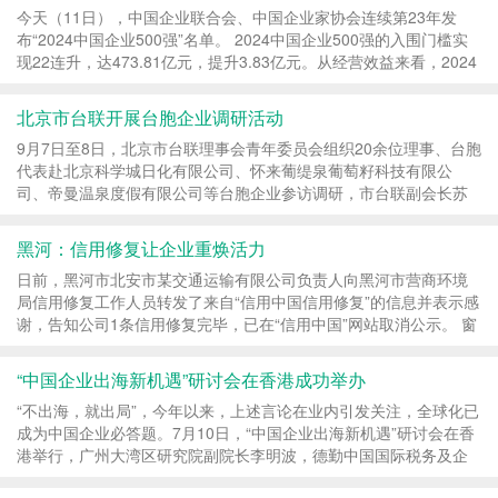
今天（11日），中国企业联合会、中国企业家协会连续第23年发
布“2024中国企业500强”名单。 2024中国企业500强的入围门槛实
现22连升，达473.81亿元，提升3.83亿元。从经营效益来看，2024
中国企业500强实现净利润4.51万亿元，增长5.01%；营业收入总
额...
北京市台联开展台胞企业调研活动
9月7日至8日，北京市台联理事会青年委员会组织20余位理事、台胞
代表赴北京科学城日化有限公司、怀来葡缇泉葡萄籽科技有限公
司、帝曼温泉度假有限公司等台胞企业参访调研，市台联副会长苏
伟、蔡昱参加。 参观台湾会馆新展 调研组参观北京...
黑河：信用修复让企业重焕活力
日前，黑河市北安市某交通运输有限公司负责人向黑河市营商环境
局信用修复工作人员转发了来自“信用中国信用修复”的信息并表示感
谢，告知公司1条信用修复完毕，已在“信用中国”网站取消公示。 窗
口工作人员为企业办理信用修复业务。...
“中国企业出海新机遇”研讨会在香港成功举办
“不出海，就出局”，今年以来，上述言论在业内引发关注，全球化已
成为中国企业必答题。7月10日，“中国企业出海新机遇”研讨会在香
港举行，广州大湾区研究院副院长李明波，德勤中国国际税务及企
业并购服务合伙人廖淑君，自如资管总经...