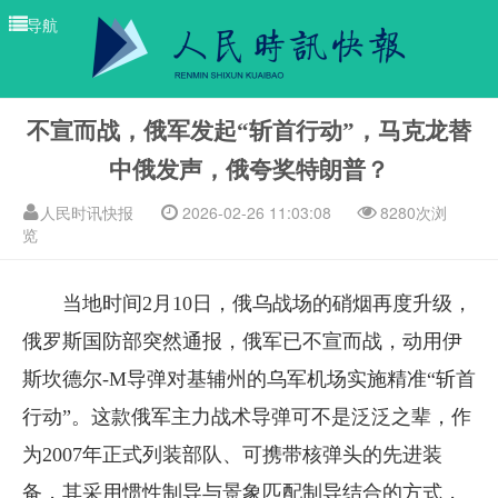
导航
不宣而战，俄军发起“斩首行动”，马克龙替
中俄发声，俄夸奖特朗普？
人民时讯快报
2026-02-26 11:03:08
8280次浏
览
当地时间2月10日，俄乌战场的硝烟再度升级，
俄罗斯国防部突然通报，俄军已不宣而战，动用伊
斯坎德尔-M导弹对基辅州的乌军机场实施精准“斩首
行动”。这款俄军主力战术导弹可不是泛泛之辈，作
为2007年正式列装部队、可携带核弹头的先进装
备，其采用惯性制导与景象匹配制导结合的方式，