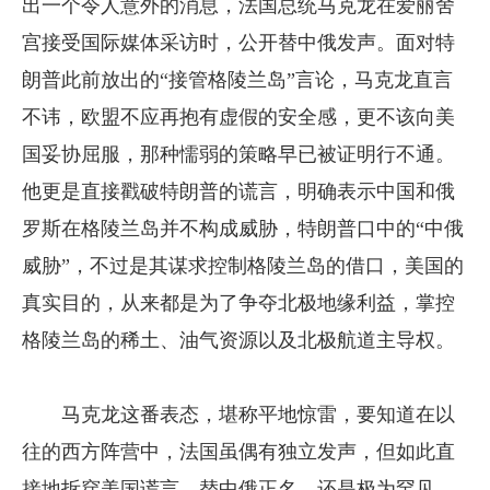
出一个令人意外的消息，法国总统马克龙在爱丽舍
宫接受国际媒体采访时，公开替中俄发声。面对特
朗普此前放出的“接管格陵兰岛”言论，马克龙直言
不讳，欧盟不应再抱有虚假的安全感，更不该向美
国妥协屈服，那种懦弱的策略早已被证明行不通。
他更是直接戳破特朗普的谎言，明确表示中国和俄
罗斯在格陵兰岛并不构成威胁，特朗普口中的“中俄
威胁”，不过是其谋求控制格陵兰岛的借口，美国的
真实目的，从来都是为了争夺北极地缘利益，掌控
格陵兰岛的稀土、油气资源以及北极航道主导权。
马克龙这番表态，堪称平地惊雷，要知道在以
往的西方阵营中，法国虽偶有独立发声，但如此直
接地拆穿美国谎言、替中俄正名，还是极为罕见