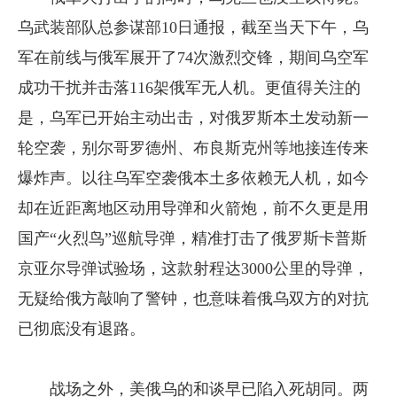
乌武装部队总参谋部10日通报，截至当天下午，乌
军在前线与俄军展开了74次激烈交锋，期间乌空军
成功干扰并击落116架俄军无人机。更值得关注的
是，乌军已开始主动出击，对俄罗斯本土发动新一
轮空袭，别尔哥罗德州、布良斯克州等地接连传来
爆炸声。以往乌军空袭俄本土多依赖无人机，如今
却在近距离地区动用导弹和火箭炮，前不久更是用
国产“火烈鸟”巡航导弹，精准打击了俄罗斯卡普斯
京亚尔导弹试验场，这款射程达3000公里的导弹，
无疑给俄方敲响了警钟，也意味着俄乌双方的对抗
已彻底没有退路。
战场之外，美俄乌的和谈早已陷入死胡同。两