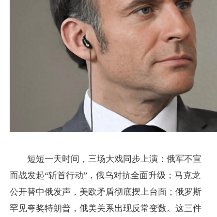
短短一天时间，三场大戏同步上演：俄军不宣
而战发起“斩首行动”，俄乌对抗全面升级；马克龙
公开替中俄发声，美欧矛盾彻底摆上台面；俄罗斯
罕见夸奖特朗普，俄美关系出现反常变数。这三件