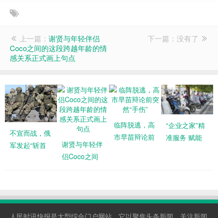
上一篇：
谢贤与年轻伴侣
下一篇：没有了
Coco之间的这段跨越年龄的情
感关系正式画上句点
临阵脱逃，高
“企业之家”精
不宣而战，俄
市早苗辩论前
准服务 赋能
谢贤与年轻伴
军发起“斩首
突然“手伤”
企业高质量发
侣Coco之间
行动”，马克
展
的这段跨越年
龙替中俄发
龄的情感关系
声，俄夸奖
正式画上句点
人民时讯快报是大型综合门户网站，它以聚焦头条新闻，关注新闻